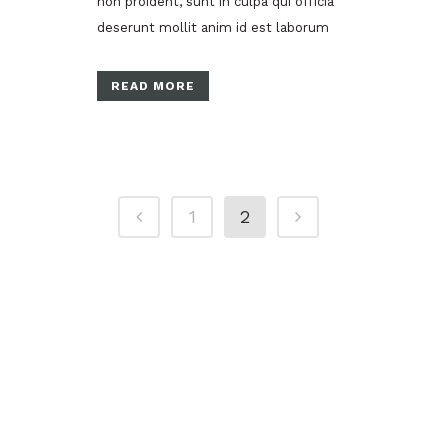
non proident, sunt in culpa qui officia
deserunt mollit anim id est laborum
READ MORE
1
2