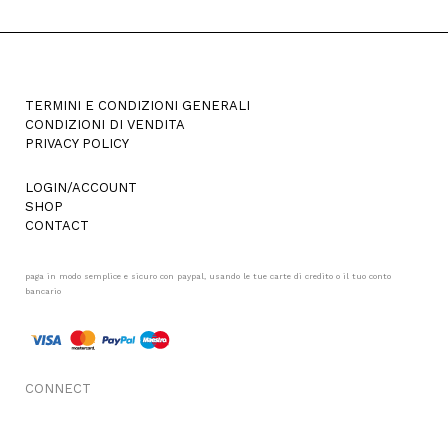
TERMINI E CONDIZIONI GENERALI
CONDIZIONI DI VENDITA
PRIVACY POLICY
LOGIN/ACCOUNT
SHOP
CONTACT
paga in modo semplice e sicuro con paypal, usando le tue carte di credito o il tuo conto
bancario
CONNECT
FACEBOOK
INSTAGRAM