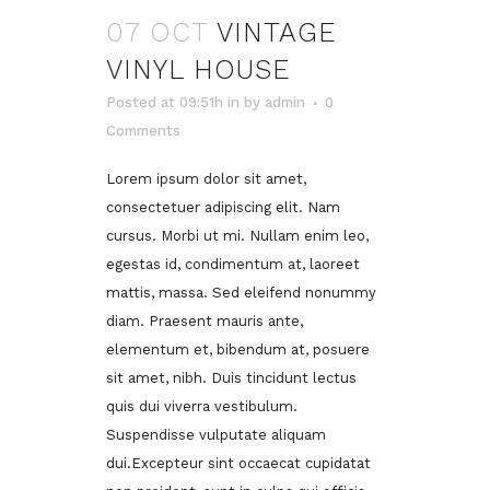
07 OCT
VINTAGE
VINYL HOUSE
Posted at 09:51h
in
by
admin
0
Comments
Lorem ipsum dolor sit amet,
consectetuer adipiscing elit. Nam
cursus. Morbi ut mi. Nullam enim leo,
egestas id, condimentum at, laoreet
mattis, massa. Sed eleifend nonummy
diam. Praesent mauris ante,
elementum et, bibendum at, posuere
sit amet, nibh. Duis tincidunt lectus
quis dui viverra vestibulum.
Suspendisse vulputate aliquam
dui.Excepteur sint occaecat cupidatat