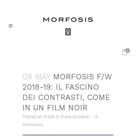
0
08 MAY
MORFOSIS F/W
2018-19: IL FASCINO
DEI CONTRASTI, COME
IN UN FILM NOIR
Posted at 13:59h
in
Press
by
admin
0
Comments