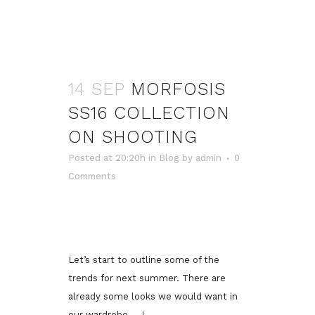
14 SEP
MORFOSIS
SS16 COLLECTION
ON SHOOTING
Posted at 20:20h
in
Blog
by
admin
0
Comments
Let’s start to outline some of the
trends for next summer. There are
already some looks we would want in
our wardrobe…..!