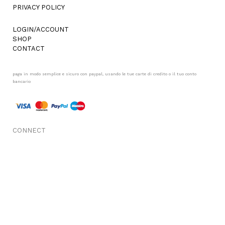
PRIVACY POLICY
LOGIN/ACCOUNT
SHOP
CONTACT
paga in modo semplice e sicuro con paypal, usando le tue carte di credito o il tuo conto
bancario
CONNECT
FACEBOOK
INSTAGRAM
© COPYRIGHT MORFOSIS - P.IVA/C.F. 06825931006
PRIVACY POLICY
DESIGN BY ALLELEMENTS