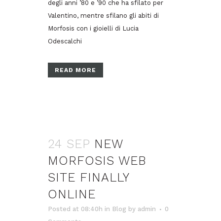
degli anni ’80 e ’90 che ha sfilato per
Valentino, mentre sfilano gli abiti di
Morfosis con i gioielli di Lucia
Odescalchi
READ MORE
24 SEP
NEW
MORFOSIS WEB
SITE FINALLY
ONLINE
Posted at 08:40h
in
Blog
by
admin
0