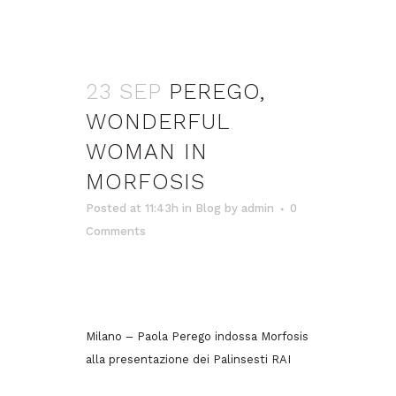
23 SEP
PEREGO,
WONDERFUL
WOMAN IN
MORFOSIS
Posted at 11:43h
in
Blog
by
admin
0
Comments
Milano – Paola Perego indossa Morfosis
alla presentazione dei Palinsesti RAI