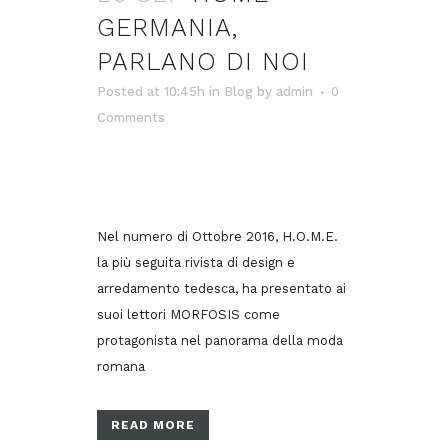
GERMANIA,
PARLANO DI NOI
Posted at 10:45h
in
Blog
by
admin
0
Comments
Nel numero di Ottobre 2016, H.O.M.E.
la più seguita rivista di design e
arredamento tedesca, ha presentato ai
suoi lettori MORFOSIS come
protagonista nel panorama della moda
romana
READ MORE