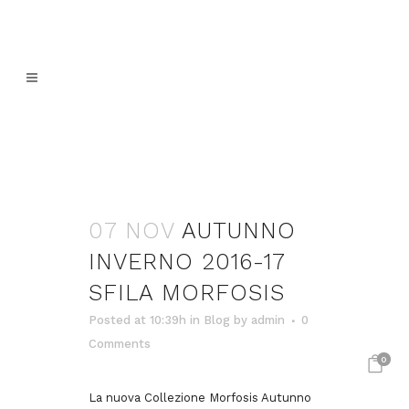
07 NOV
AUTUNNO
INVERNO 2016-17
SFILA MORFOSIS
Posted at 10:39h
in
Blog
by
admin
0
Comments
0
La nuova Collezione Morfosis Autunno