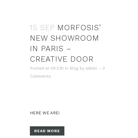
15 SEP
MORFOSIS’
NEW SHOWROOM
IN PARIS –
CREATIVE DOOR
Posted at 09:23h
in
Blog
by
admin
0
Comments
HERE WE ARE!
READ MORE