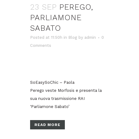
23 SEP
PEREGO,
PARLIAMONE
SABATO
Posted at 11:50h
in
Blog
by
admin
0
Comments
SoEasySoChic – Paola
Perego veste Morfosis e presenta la
sua nuova trasmissione RAI
‘Parliamone Sabato’
READ MORE