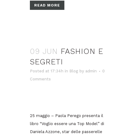
READ MORE
09 JUN
FASHION E
SEGRETI
Posted at 17:34h
in
Blog
by
admin
0
Comments
25 maggio – Paola Perego presenta il
libro “Voglio essere una Top Model” di
Daniela Azzone, star delle passerelle