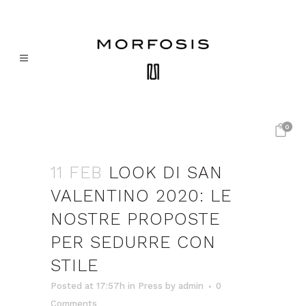
0
11 FEB
LOOK DI SAN
VALENTINO 2020: LE
NOSTRE PROPOSTE
PER SEDURRE CON
STILE
Posted at 17:57h
in
Press
by
admin
0
Comments