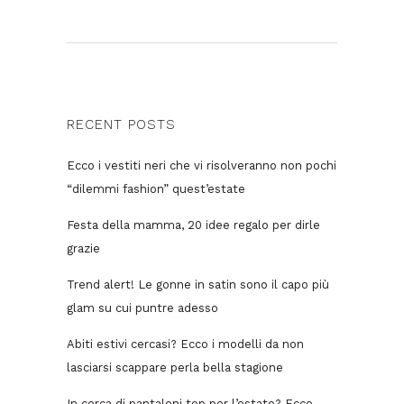
RECENT POSTS
Ecco i vestiti neri che vi risolveranno non pochi
“dilemmi fashion” quest’estate
Festa della mamma, 20 idee regalo per dirle
grazie
Trend alert! Le gonne in satin sono il capo più
glam su cui puntre adesso
Abiti estivi cercasi? Ecco i modelli da non
lasciarsi scappare perla bella stagione
In cerca di pantaloni top per l’estate? Ecco