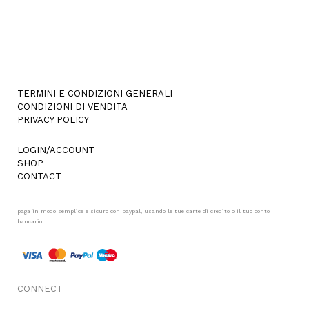
TERMINI E CONDIZIONI GENERALI
CONDIZIONI DI VENDITA
PRIVACY POLICY
LOGIN/ACCOUNT
SHOP
CONTACT
paga in modo semplice e sicuro con paypal, usando le tue carte di credito o il tuo conto
bancario
CONNECT
FACEBOOK