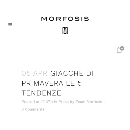
0
05 APR
GIACCHE DI
PRIMAVERA LE 5
TENDENZE
Posted at 10:37h
in
Press
by
Team Morfosis
0 Comments