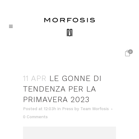
0
11 APR
LE GONNE DI
TENDENZA PER LA
PRIMAVERA 2023
Posted at 12:03h
in
Press
by
Team Morfosis
0 Comments