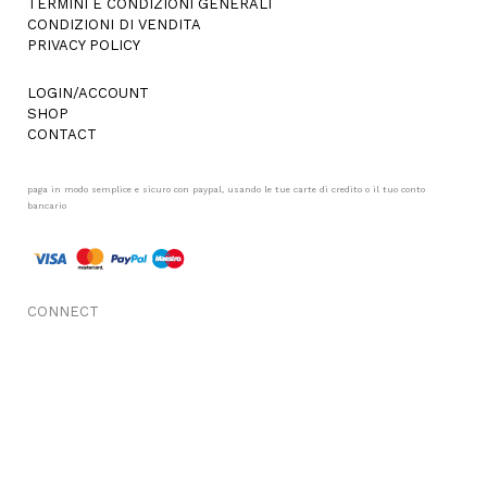
TERMINI E CONDIZIONI GENERALI
CONDIZIONI DI VENDITA
PRIVACY POLICY
LOGIN/ACCOUNT
SHOP
CONTACT
paga in modo semplice e sicuro con paypal, usando le tue carte di credito o il tuo conto
bancario
CONNECT
FACEBOOK
INSTAGRAM
© COPYRIGHT MORFOSIS - P.IVA/C.F. 06825931006